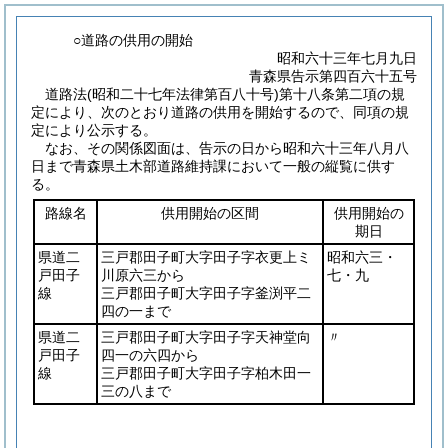
○道路の供用の開始
昭和六十三年七月九日
青森県告示第四百六十五号
道路法
(昭和二十七年法律第百八十号)
第十八条第二項の規
定により、次のとおり道路の供用を開始するので、同項の規
定により公示する。
なお、その関係図面は、告示の日から昭和六十三年八月八
日まで青森県土木部道路維持課において一般の縦覧に供す
る。
路線名
供用開始の区間
供用開始の
期日
県道二
三戸郡田子町大字田子字衣更上ミ
昭和六三・
戸田子
川原六三から
七・九
線
三戸郡田子町大字田子字釜渕平二
四の一まで
県道二
三戸郡田子町大字田子字天神堂向
〃
戸田子
四一の六四から
線
三戸郡田子町大字田子字柏木田一
三の八まで