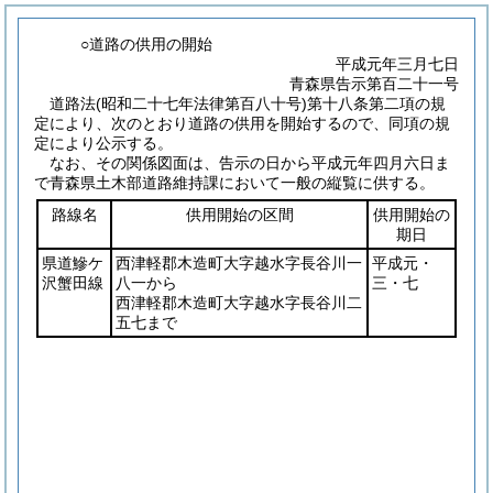
○道路の供用の開始
平成元年三月七日
青森県告示第百二十一号
道路法
(昭和二十七年法律第百八十号)
第十八条第二項の規
定により、次のとおり道路の供用を開始するので、同項の規
定により公示する。
なお、その関係図面は、告示の日から平成元年四月六日ま
で青森県土木部道路維持課において一般の縦覧に供する。
路線名
供用開始の区間
供用開始の
期日
県道鰺ケ
西津軽郡木造町大字越水字長谷川一
平成元・
沢蟹田線
八一から
三・七
西津軽郡木造町大字越水字長谷川二
五七まで