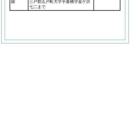
線
三戸郡五戸町大字手倉橋字金ケ沢
七二まで