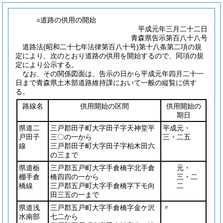
○道路の供用の開始
平成元年三月二十二日
青森県告示第百八十八号
道路法
(昭和二十七年法律第百八十号)
第十八条第二項の規
定により、次のとおり道路の供用を開始するので、同項の規
定により公示する。
なお、その関係図面は、告示の日から平成元年四月二十一
日まで青森県土木部道路維持課において一般の縦覧に供す
る。
路線名
供用開始の区間
供用開始の
期日
県道二
三戸郡田子町大字田子字天神堂平
平成元・
戸田子
三〇の一から
三・二五
線
三戸郡田子町大字田子字柏木田六
の三まで
県道栃
三戸郡五戸町大字手倉橋字北手倉
元・
棚手倉
橋四四の一から
三・二
橋線
三戸郡五戸町大字手倉橋字下モ向
二
田三五の一まで
県道浅
三戸郡五戸町大字手倉橋字金ケ沢
〃
水南部
七二から