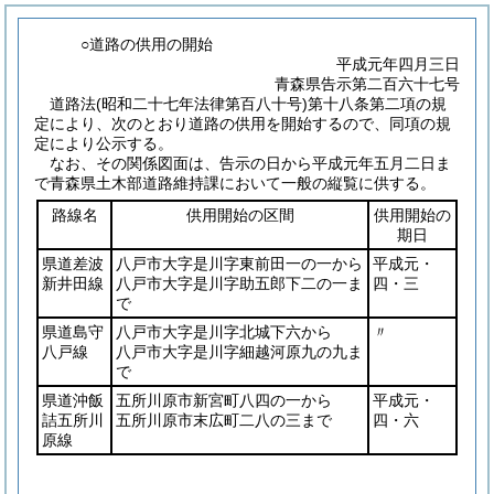
○道路の供用の開始
平成元年四月三日
青森県告示第二百六十七号
道路法
(昭和二十七年法律第百八十号)
第十八条第二項の規
定により、次のとおり道路の供用を開始するので、同項の規
定により公示する。
なお、その関係図面は、告示の日から平成元年五月二日ま
で青森県土木部道路維持課において一般の縦覧に供する。
路線名
供用開始の区間
供用開始の
期日
県道差波
八戸市大字是川字東前田一の一から
平成元・
新井田線
八戸市大字是川字助五郎下二の一ま
四・三
で
県道島守
八戸市大字是川字北城下六から
〃
八戸線
八戸市大字是川字細越河原九の九ま
で
県道沖飯
五所川原市新宮町八四の一から
平成元・
詰五所川
五所川原市末広町二八の三まで
四・六
原線