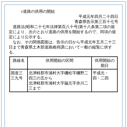
○道路の供用の開始
平成元年四月二十四日
青森県告示第三百十七号
道路法
(昭和二十七年法律第百八十号)
第十八条第二項の規
定により、次のとおり道路の供用を開始するので、同項の規
定により公示する。
なお、その関係図面は、告示の日から平成元年五月二十三
日まで青森県土木部道路維持課において一般の縦覧に供す
る。
路線名
供用開始の区間
供用開始の
期日
国道三
北津軽郡市浦村大字磯松字磯野二
平成元・
三九号
四三の五から
四・二四
北津軽郡市浦村大字脇元字赤川二
三まで