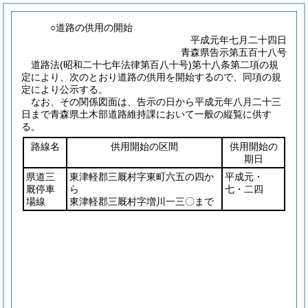
○道路の供用の開始
平成元年七月二十四日
青森県告示第五百十八号
道路法
(昭和二十七年法律第百八十号)
第十八条第二項の規
定により、次のとおり道路の供用を開始するので、同項の規
定により公示する。
なお、その関係図面は、告示の日から平成元年八月二十三
日まで青森県土木部道路維持課において一般の縦覧に供す
る。
路線名
供用開始の区間
供用開始の
期日
県道三
東津軽郡三厩村字東町六五の四か
平成元・
厩停車
ら
七・二四
場線
東津軽郡三厩村字増川一三〇まで