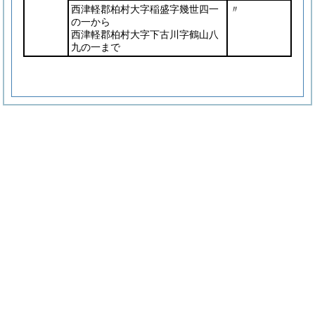
西津軽郡柏村大字稲盛字幾世四一
〃
の一から
西津軽郡柏村大字下古川字鶴山八
九の一まで