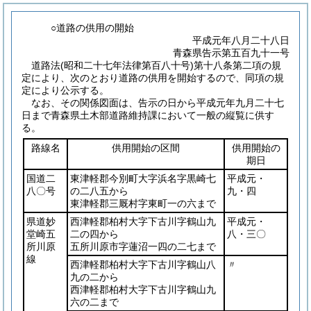
○道路の供用の開始
平成元年八月二十八日
青森県告示第五百九十一号
道路法
(昭和二十七年法律第百八十号)
第十八条第二項の規
定により、次のとおり道路の供用を開始するので、同項の規
定により公示する。
なお、その関係図面は、告示の日から平成元年九月二十七
日まで青森県土木部道路維持課において一般の縦覧に供す
る。
路線名
供用開始の区間
供用開始の
期日
国道二
東津軽郡今別町大字浜名字黒崎七
平成元・
八〇号
の二八五から
九・四
東津軽郡三厩村字東町一の六まで
県道妙
西津軽郡柏村大字下古川字鶴山九
平成元・
堂崎五
二の四から
八・三〇
所川原
五所川原市字蓮沼一四の二七まで
線
西津軽郡柏村大字下古川字鶴山八
〃
九の二から
西津軽郡柏村大字下古川字鶴山九
六の二まで