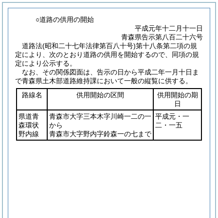
○道路の供用の開始
平成元年十二月十一日
青森県告示第八百二十六号
道路法
(昭和二十七年法律第百八十号)
第十八条第二項の規
定により、次のとおり道路の供用を開始するので、同項の規
定により公示する。
なお、その関係図面は、告示の日から平成二年一月十日ま
で青森県土木部道路維持課において一般の縦覧に供する。
路線名
供用開始の区間
供用開始の期
日
県道青
青森市大字三本木字川崎一二の一
平成元・一
森環状
から
二・一五
野内線
青森市大字野内字鈴森一の七まで