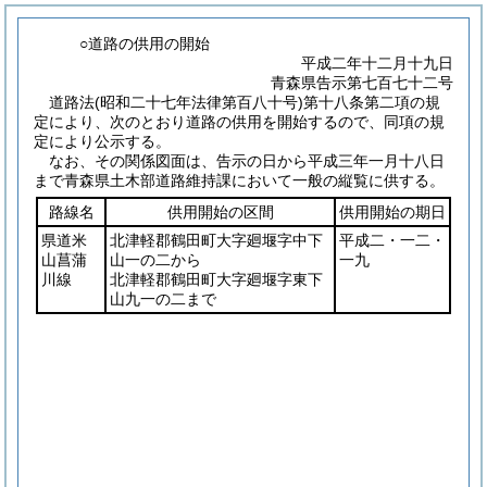
○道路の供用の開始
平成二年十二月十九日
青森県告示第七百七十二号
道路法
(昭和二十七年法律第百八十号)
第十八条第二項の規
定により、次のとおり道路の供用を開始するので、同項の規
定により公示する。
なお、その関係図面は、告示の日から平成三年一月十八日
まで青森県土木部道路維持課において一般の縦覧に供する。
路線名
供用開始の区間
供用開始の期日
県道米
北津軽郡鶴田町大字廻堰字中下
平成二・一二・
山菖蒲
山一の二から
一九
川線
北津軽郡鶴田町大字廻堰字東下
山九一の二まで