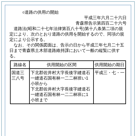
○道路の供用の開始
平成三年六月二十六日
青森県告示第四百二十六号
道路法
(昭和二十七年法律第百八十号)
第十八条第二項の規
定により、次のとおり道路の供用を開始するので、同項の規
定により公示する。
なお、その関係図面は、告示の日から平成三年七月二十五
日まで青森県土木部道路維持課において一般の縦覧に供す
る。
路線名
供用開始の区間
供用開始の期日
国道三
下北郡佐井村大字長後字縫道石
平成三・七・一
三八号
一縫道石国有林一二二林班い1
小班から
下北郡佐井村大字長後字縫道石
一縫道石国有林一二二林班に1
小班まで