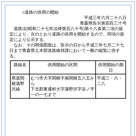
○道路の供用の開始
平成三年六月二十八日
青森県告示第四百三十号
道路法
(昭和二十七年法律第百八十号)
第十八条第二項の規
定により、次のとおり道路の供用を開始するので、同項の規
定により公示する。
なお、その関係図面は、告示の日から平成三年七月二十七
日まで青森県土木部道路維持課において一般の縦覧に供す
る。
路線名
供用開始の区間
供用開始の期
日
県道関
むつ市大字関根字南関根五八五か
平成三・六・
根蒲野
ら
二八
沢線
下北郡東通村大字蒲野沢字浜ノ平
一の一七まで