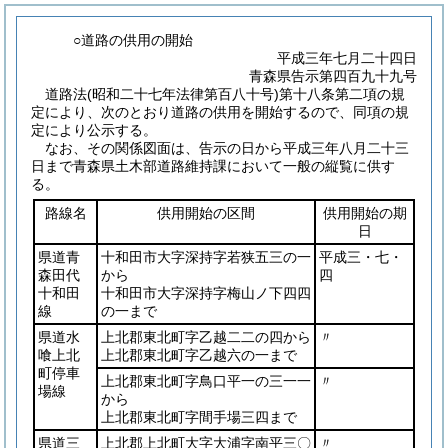
○道路の供用の開始
平成三年七月二十四日
青森県告示第四百九十九号
道路法
(昭和二十七年法律第百八十号)
第十八条第二項の規
定により、次のとおり道路の供用を開始するので、同項の規
定により公示する。
なお、その関係図面は、告示の日から平成三年八月二十三
日まで青森県土木部道路維持課において一般の縦覧に供す
る。
路線名
供用開始の区間
供用開始の期
日
県道青
十和田市大字深持字若狭五三の一
平成三・七・
森田代
から
四
十和田
十和田市大字深持字梅山ノ下四四
線
の一まで
県道水
上北郡東北町字乙越二二の四から
〃
喰上北
上北郡東北町字乙越六の一まで
町停車
上北郡東北町字鳥口平一の三一一
〃
場線
から
上北郡東北町字間手場三四まで
県道三
上北郡上北町大字大浦字南平三〇
〃