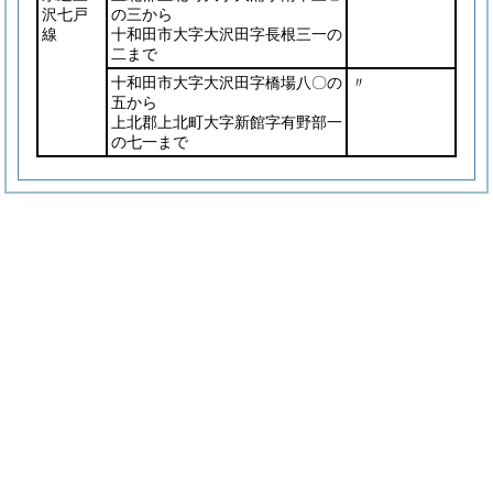
沢七戸
の三から
線
十和田市大字大沢田字長根三一の
二まで
十和田市大字大沢田字橋場八〇の
〃
五から
上北郡上北町大字新館字有野部一
の七一まで