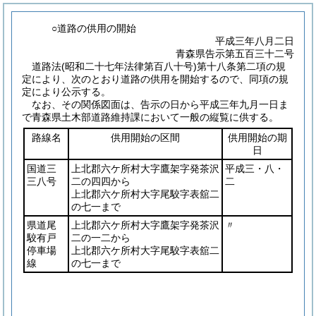
○道路の供用の開始
平成三年八月二日
青森県告示第五百三十二号
道路法
(昭和二十七年法律第百八十号)
第十八条第二項の規
定により、次のとおり道路の供用を開始するので、同項の規
定により公示する。
なお、その関係図面は、告示の日から平成三年九月一日ま
で青森県土木部道路維持課において一般の縦覧に供する。
路線名
供用開始の区間
供用開始の期
日
国道三
上北郡六ケ所村大字鷹架字発茶沢
平成三・八・
三八号
二の四四から
二
上北郡六ケ所村大字尾駮字表舘二
の七一まで
県道尾
上北郡六ケ所村大字鷹架字発茶沢
〃
駮有戸
二の一二から
停車場
上北郡六ケ所村大字尾駮字表舘二
線
の七一まで