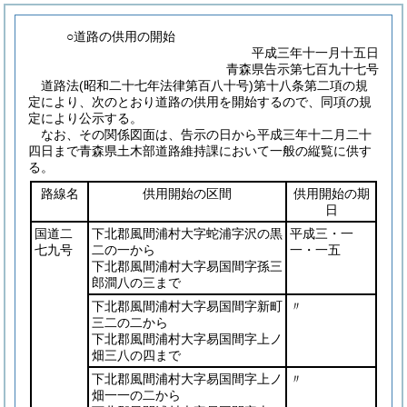
○道路の供用の開始
平成三年十一月十五日
青森県告示第七百九十七号
道路法
(昭和二十七年法律第百八十号)
第十八条第二項の規
定により、次のとおり道路の供用を開始するので、同項の規
定により公示する。
なお、その関係図面は、告示の日から平成三年十二月二十
四日まで青森県土木部道路維持課において一般の縦覧に供す
る。
路線名
供用開始の区間
供用開始の期
日
国道二
下北郡風間浦村大字蛇浦字沢の黒
平成三・一
七九号
二の一から
一・一五
下北郡風間浦村大字易国間字孫三
郎澗八の三まで
下北郡風間浦村大字易国間字新町
〃
三二の二から
下北郡風間浦村大字易国間字上ノ
畑三八の四まで
下北郡風間浦村大字易国間字上ノ
〃
畑一一の二から