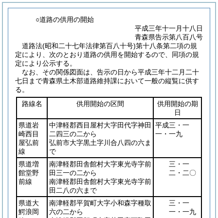
○道路の供用の開始
平成三年十一月十八日
青森県告示第八百八号
道路法
(昭和二十七年法律第百八十号)
第十八条第二項の規
定により、次のとおり道路の供用を開始するので、同項の規
定により公示する。
なお、その関係図面は、告示の日から平成三年十二月二十
七日まで青森県土木部道路維持課において一般の縦覧に供す
る。
路線名
供用開始の区間
供用開始の期
日
県道岩
中津軽郡西目屋村大字田代字神田
平成三・一
崎西目
二四三の二から
一・一九
屋弘前
弘前市大字黒土字川合八四の六ま
線
で
県道増
南津軽郡田舎館村大字東光寺字前
三・一
館堂野
田三一の二から
二・二〇
前線
南津軽郡田舎館村大字東光寺字前
田二八の六まで
県道大
南津軽郡平賀町大字小和森字種取
三・一
鰐浪岡
六の二から
一・一九