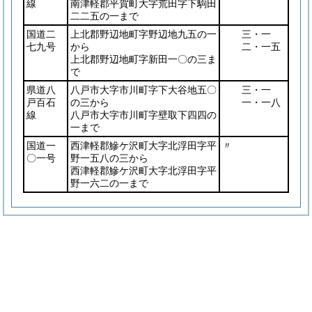
線
南津軽郡平賀町大字荒田字下駒田
二二五の一まで
国道二
上北郡野辺地町字野辺地九五の一
三・一
七九号
から
二・一五
上北郡野辺地町字新田一〇の三ま
で
県道八
八戸市大字市川町字下大谷地五〇
三・一
戸百石
の三から
一・一八
線
八戸市大字市川町字壁取下四四の
一まで
国道一
西津軽郡鰺ケ沢町大字北浮田字平
〃
〇一号
野一五八の三から
西津軽郡鰺ケ沢町大字北浮田字平
野一六二の一まで