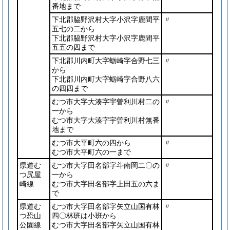
番地まで
下北郡脇野沢村大字小沢字鹿間平
〃
五七の二から
下北郡脇野沢村大字小沢字鹿間平
五五の四まで
下北郡川内町大字蛎崎字合野七三
〃
から
下北郡川内町大字蛎崎字合野八六
の四四まで
むつ市大字大湊字宇曽利川村二の
〃
一から
むつ市大字大湊字宇曽利川村無番
地まで
むつ市大平町六の四から
〃
むつ市大平町六の一まで
県道む
むつ市大字田名部字斗南岡二〇の
〃
つ尻屋
一から
崎線
むつ市大字田名部字上田五の六ま
で
県道む
むつ市大字田名部字矢立山国有林
〃
つ恐山
四〇林班は小班から
公園線
むつ市大字田名部字矢立山国有林