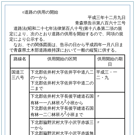
○道路の供用の開始
平成三年十二月九日
青森県告示第八百六十三号
道路法
(昭和二十七年法律第百八十号)
第十八条第二項の規
定により、次のとおり道路の供用を開始するので、同項の規
定により公示する。
なお、その関係図面は、告示の日から平成四年一月八日ま
で青森県土木部道路維持課において一般の縦覧に供する。
路線名
供用開始の区間
供用開始の期
日
国道三
下北郡佐井村大字佐井字中道八二
平成三・一
三八号
の一から
二・九
下北郡佐井村大字佐井字中道二の
二まで
下北郡佐井村大字長後字縫道石国
〃
2
有林一一八林班ろ
小班から
下北郡佐井村大字長後字縫道石国
2
有林一二〇林班ろ
小班まで
下北郡脇野沢村大字小沢字赤坂三
〃
一から
下北郡脇野沢村大字小沢字赤坂無