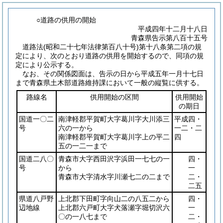
○道路の供用の開始
平成四年十二月十八日
青森県告示第八百十五号
道路法
(昭和二十七年法律第百八十号)
第十八条第二項の規
定により、次のとおり道路の供用を開始するので、同項の規
定により公示する。
なお、その関係図面は、告示の日から平成五年一月十七日
まで青森県土木部道路維持課において一般の縦覧に供する。
路線名
供用開始の区間
供用開始
の期日
国道一〇二
南津軽郡平賀町大字葛川字大川添三
平成四・
号
六の一から
一二・二
南津軽郡平賀町大字葛川字上の平二
四
五の一二一まで
国道二八〇
青森市大字西田沢字浜田一七七の一
四・
号
から
一
青森市大字清水字川瀬七二の二まで
二・
二五
県道八戸野
上北郡下田町字向山二の八五二から
四・
辺地線
上北郡六戸町大字犬落瀬字堀切沢六
一
〇の一八七まで
二・