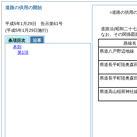
道路の供用の開始
○道路の供用
平成5年1月29日 告示第61号
道路法
(昭和二十
(平成5年1月29日施行)
なお、その関係図
条項目次
沿革
路線名
本則
県道八戸野辺地線
第1項
県道長平町陸奥森
県道長平町陸奥森
県道高山稲荷神社