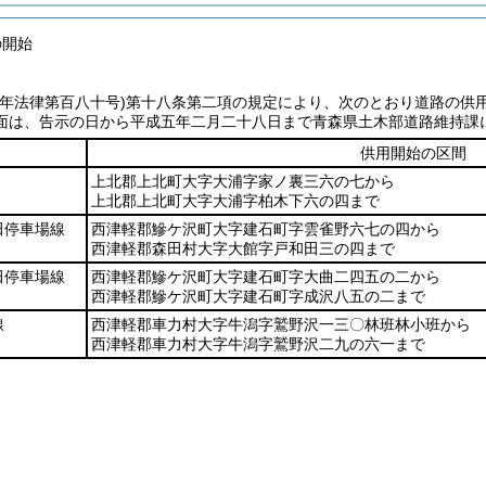
の開始
七年法律第百八十号)
第十八条第二項の規定により、次のとおり道路の供
面は、告示の日から平成五年二月二十八日まで青森県土木部道路維持課
供用開始の区間
上北郡上北町大字大浦字家ノ裏三六の七から
上北郡上北町大字大浦字柏木下六の四まで
田停車場線
西津軽郡鰺ケ沢町大字建石町字雲雀野六七の四から
西津軽郡森田村大字大館字戸和田三の四まで
田停車場線
西津軽郡鰺ケ沢町大字建石町字大曲二四五の二から
西津軽郡鰺ケ沢町大字建石町字成沢八五の二まで
線
西津軽郡車力村大字牛潟字鷲野沢一三〇林班林小班から
西津軽郡車力村大字牛潟字鷲野沢二九の六一まで