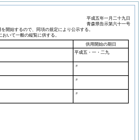
平成五年一月二十九日
青森県告示第六十一号
用を開始するので、同項の規定により公示する。
において一般の縦覧に供する。
供用開始の期日
平成五・一・二九
〃
〃
〃