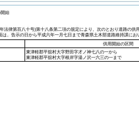
の開始
七年法律第百八十号)
第十八条第二項の規定により、次のとおり道路の供
面は、告示の日から平成六年一月七日まで青森県土木部道路維持課にお
供用開始の区間
東津軽郡平舘村大字野田字才ノ神七八の一から
東津軽郡平舘村大字根岸字湯ノ沢一六三の一まで