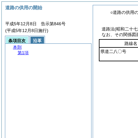
道路の供用の開始
○道路の供用
平成5年12月8日 告示第846号
道路法
(昭和二十
(平成5年12月8日施行)
なお、その関係図
条項目次
沿革
路線名
本則
県道二八〇号
第1項