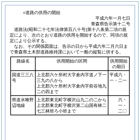
○道路の供用の開始
平成六年一月七日
青森県告示第十二号
道路法
(昭和二十七年法律第百八十号)
第十八条第二項の規
定により、次のとおり道路の供用を開始するので、同項の規
定により公示する。
なお、その関係図面は、告示の日から平成六年二月六日ま
で青森県土木部道路維持課において一般の縦覧に供する。
路線名
供用開始の区間
供用開始
の期日
国道三三八
上北郡六ケ所村大字倉内字道ノ下一
平成六・
号
三九の八から
一・二一
上北郡六ケ所村大字倉内字前谷地九
二の四まで
県道水喰野
上北郡東北町字横沢山九二の二から
六・
辺地線
上北郡東北町字横沢第二山国有林二
一・
七三林班ろ小班まで
二〇