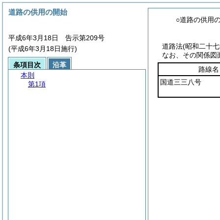
道路の供用の開始
○道路の供用
平成6年3月18日 告示第209号
道路法
(昭和二十
(平成6年3月18日施行)
なお、その関係図
条項目次
沿革
路線名
本則
国道三三八号
第1項