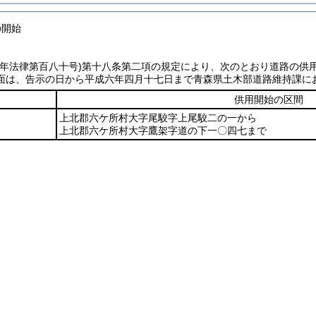
の開始
七年法律第百八十号)
第十八条第二項の規定により、次のとおり道路の供
面は、告示の日から平成六年四月十七日まで青森県土木部道路維持課に
供用開始の区間
上北郡六ケ所村大字尾駮字上尾駮二の一から
上北郡六ケ所村大字鷹架字道の下一〇四七まで