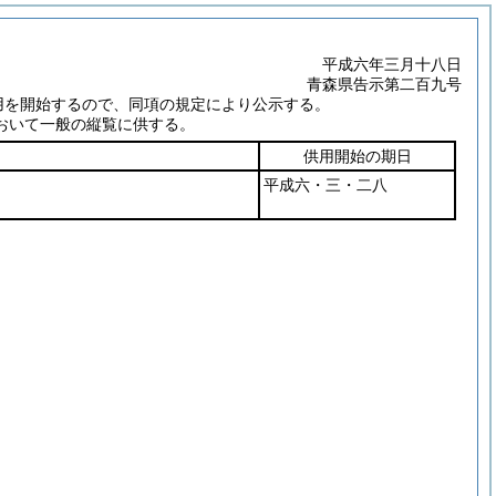
平成六年三月十八日
青森県告示第二百九号
用を開始するので、同項の規定により公示する。
おいて一般の縦覧に供する。
供用開始の期日
平成六・三・二八