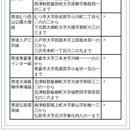
西津軽郡森田村大字床舞字稚桜四一
の二まで
県道むつ恐
むつ市大字田名部字小川町二丁目七
〃
山公園大畑
〇六の二から
線
下北郡大畑町大字大畑字新町六三の
三まで
県道八戸三
八戸市大字田面木字上田面木四一の
〃
沢線
三から
三沢市本町一丁目六二の九まで
県道青森東
青森市大字三本木字川崎一一一の八
〃
インター線
から
青森市大字馬屋尻字小金沢一五の一
まで
県道大俵板
北津軽郡板柳町大字大俵字和田三二
〃
柳停車場線
〇の一から
北津軽郡板柳町大字福野田字実田四
七の二六まで
県道弘前環
南津軽郡尾上町大字新山字松橋一三
〃
状線
三から
弘前市大字石川字春仕内八の一まで