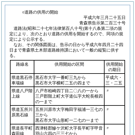
○道路の供用の開始
平成六年三月二十五日
青森県告示第二百三十号
道路法
(昭和二十七年法律第百八十号)
第十八条第二項の規
定により、次のとおり道路の供用を開始するので、同項の規
定により公示する。
なお、その関係図面は、告示の日から平成六年四月二十四
日まで青森県土木部道路維持課において一般の縦覧に供す
る。
路線名
供用開始の区間
供用開始
の期日
県道黒石停
黒石市大字一番町三九から
平成六・
車場線
黒石市大字横町二五の四まで
三・二五
県道八戸階
八戸市柏崎四丁目二〇八の一から
〃
上線
三戸郡階上町大字道仏字大蛇長根四
の一まで
県道五所川
五所川原市大字梅田字福浦一三七の
〃
原黒石線
三から
黒石市大字山形町一二七の一まで
県道長平町
西津軽郡鰺ケ沢町大字長平町字甲音
〃
森田線
羽山六四の三三七から