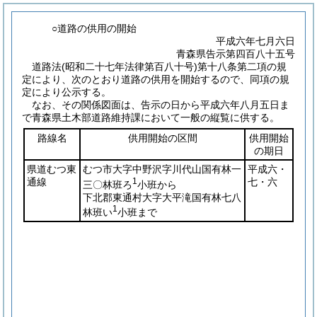
○道路の供用の開始
平成六年七月六日
青森県告示第四百八十五号
道路法
(昭和二十七年法律第百八十号)
第十八条第二項の規
定により、次のとおり道路の供用を開始するので、同項の規
定により公示する。
なお、その関係図面は、告示の日から平成六年八月五日ま
で青森県土木部道路維持課において一般の縦覧に供する。
路線名
供用開始の区間
供用開始
の期日
県道むつ東
むつ市大字中野沢字川代山国有林一
平成六・
通線
1
七・六
三〇林班ろ
小班から
下北郡東通村大字大平滝国有林七八
1
林班い
小班まで