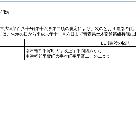
の開始
七年法律第百八十号)
第十八条第二項の規定により、次のとおり道路の供
面は、告示の日から平成六年十一月六日まで青森県土木部道路維持課に
供用開始の区間
南津軽郡平賀町大字吹上字平岡四六から
南津軽郡平賀町大字本町字平野二一の二まで