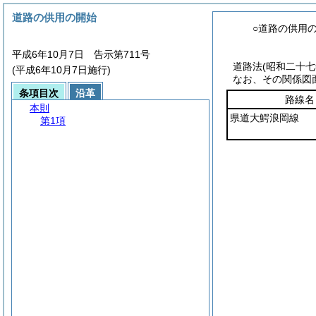
道路の供用の開始
○道路の供用
平成6年10月7日 告示第711号
道路法
(昭和二十
(平成6年10月7日施行)
なお、その関係図
条項目次
沿革
路線名
本則
県道大鰐浪岡線
第1項