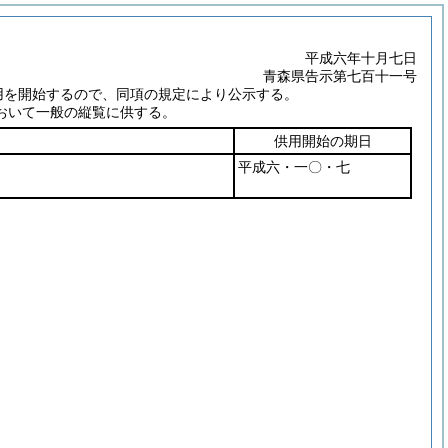
平成六年十月七日
青森県告示第七百十一号
用を開始するので、同項の規定により公示する。
おいて一般の縦覧に供する。
供用開始の期日
平成六・一〇・七