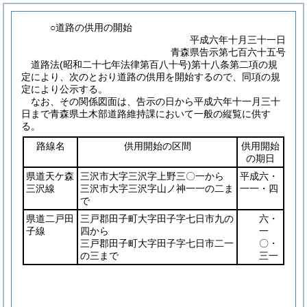
○道路の供用の開始
平成六年十月三十一日
青森県告示第七百六十五号
道路法
(昭和二十七年法律第百八十号)
第十八条第二項の規
定により、次のとおり道路の供用を開始するので、同項の規
定により公示する。
なお、その関係図面は、告示の日から平成六年十一月三十
日まで青森県土木部道路維持課において一般の縦覧に供す
る。
路線名
供用開始の区間
供用開始
の期日
県道天ケ森
三沢市大字三沢字上野三〇一から
平成六・
三沢線
三沢市大字三沢字山ノ神一一の二ま
一一・四
で
県道二戸田
三戸郡田子町大字田子字七日市九の
六・
子線
四から
一
三戸郡田子町大字田子字七日市二一
〇・
の三まで
三一