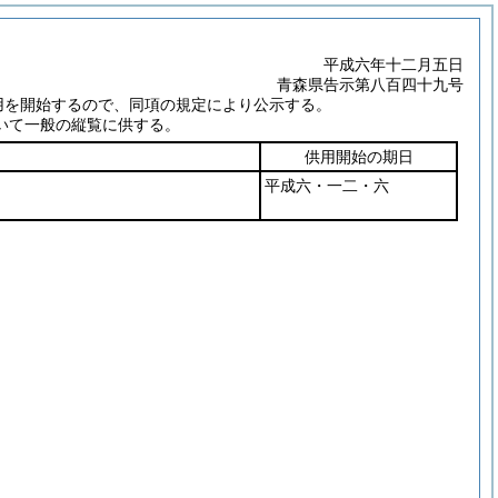
平成六年十二月五日
青森県告示第八百四十九号
用を開始するので、同項の規定により公示する。
いて一般の縦覧に供する。
供用開始の期日
平成六・一二・六