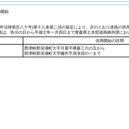
の開始
七年法律第百八十号)
第十八条第二項の規定により、次のとおり道路の供
面は、告示の日から平成七年一月四日まで青森県土木部道路維持課にお
供用開始の区間
西津軽郡深浦町大字月屋字裸森三六の五から
西津軽郡深浦町大字艫作字清滝四の一まで