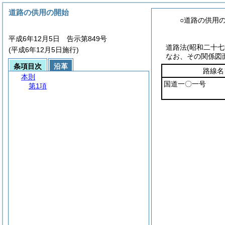
道路の供用の開始
○道路の供用
平成6年12月5日 告示第849号
道路法
(昭和二十
(平成6年12月5日施行)
なお、その関係図
条項目次
沿革
路線名
本則
国道一〇一号
第1項