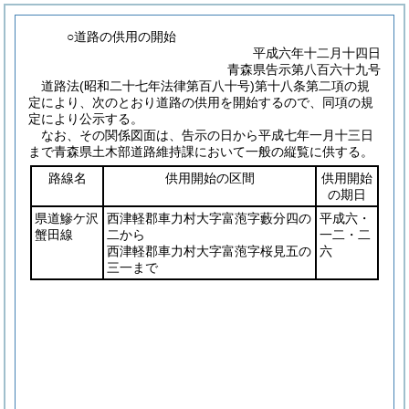
○道路の供用の開始
平成六年十二月十四日
青森県告示第八百六十九号
道路法
(昭和二十七年法律第百八十号)
第十八条第二項の規
定により、次のとおり道路の供用を開始するので、同項の規
定により公示する。
なお、その関係図面は、告示の日から平成七年一月十三日
まで青森県土木部道路維持課において一般の縦覧に供する。
路線名
供用開始の区間
供用開始
の期日
県道鰺ケ沢
西津軽郡車力村大字富萢字藪分四の
平成六・
蟹田線
二から
一二・二
西津軽郡車力村大字富萢字桜見五の
六
三一まで