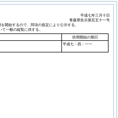
平成七年三月十日
青森県告示第百五十一号
用を開始するので、同項の規定により公示する。
いて一般の縦覧に供する。
供用開始の期日
平成七・四・一一