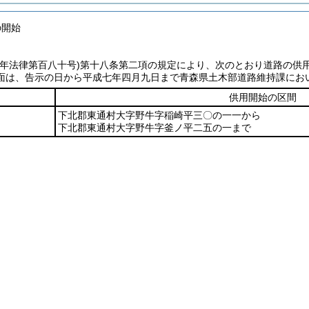
の開始
七年法律第百八十号)
第十八条第二項の規定により、次のとおり道路の供
面は、告示の日から平成七年四月九日まで青森県土木部道路維持課にお
供用開始の区間
下北郡東通村大字野牛字稲崎平三〇の一一から
下北郡東通村大字野牛字釜ノ平二五の一まで