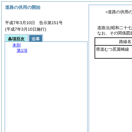
道路の供用の開始
○道路の供用
平成7年3月10日 告示第151号
道路法
(昭和二十
(平成7年3月10日施行)
なお、その関係図
条項目次
沿革
路線名
本則
県道むつ尻屋崎線
第1項