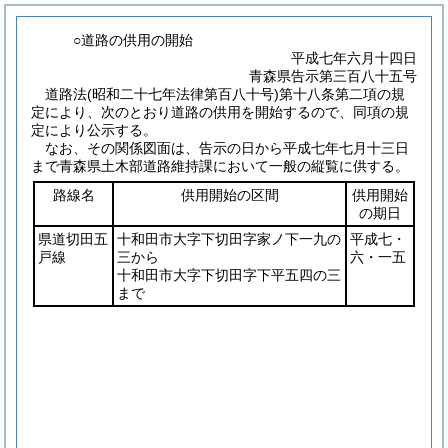
○道路の供用の開始
平成七年六月十四日
青森県告示第三百八十五号
道路法
(昭和二十七年法律第百八十号)
第十八条第二項の規
定により、次のとおり道路の供用を開始するので、同項の規
定により公示する。
なお、その関係図面は、告示の日から平成七年七月十三日
まで青森県土木部道路維持課において一般の縦覧に供する。
路線名
供用開始の区間
供用開始
の期日
県道切田五
十和田市大字下切田字家ノ下一九の
平成七・
戸線
三から
六・一五
十和田市大字下切田字下平五四の三
まで