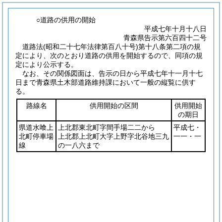
○道路の供用の開始
平成七年十月十八日
青森県告示第六百四十二号
道路法
(昭和二十七年法律第百八十号)
第十八条第二項の規
定により、次のとおり道路の供用を開始するので、同項の規
定により公示する。
なお、その関係図面は、告示の日から平成七年十一月十七
日まで青森県土木部道路維持課において一般の縦覧に供す
る。
路線名
供用開始の区間
供用開始
の期日
県道水喰上
上北郡東北町字間手場二二から
平成七・
北町停車場
上北郡上北町大字上野字北谷地三九
一一・一
線
の一八六まで