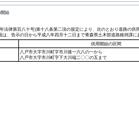
の開始
七年法律第百八十号)
第十八条第二項の規定により、次のとおり道路の供
面は、告示の日から平成八年四月十二日まで青森県土木部道路維持課に
供用開始の区間
八戸市大字市川町字市川後一六八の一から
八戸市大字市川町字下大川端二〇〇の五まで