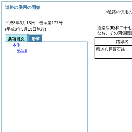
道路の供用の開始
○道路の供用
平成8年3月13日 告示第177号
道路法
(昭和二十
(平成8年3月13日施行)
なお、その関係図
条項目次
沿革
路線名
本則
県道八戸百石線
第1項