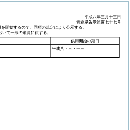
平成八年三月十三日
青森県告示第百七十七号
用を開始するので、同項の規定により公示する。
おいて一般の縦覧に供する。
供用開始の期日
平成八・三・一三