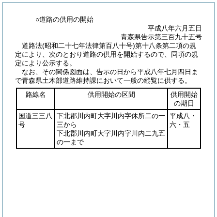
○道路の供用の開始
平成八年六月五日
青森県告示第三百九十五号
道路法
(昭和二十七年法律第百八十号)
第十八条第二項の規
定により、次のとおり道路の供用を開始するので、同項の規
定により公示する。
なお、その関係図面は、告示の日から平成八年七月四日ま
で青森県土木部道路維持課において一般の縦覧に供する。
路線名
供用開始の区間
供用開始
の期日
国道三三八
下北郡川内町大字川内字休所二の一
平成八・
号
三から
六・五
下北郡川内町大字川内字川内二九五
の一まで