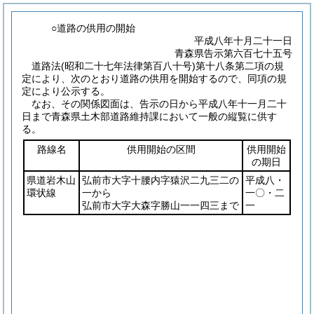
○道路の供用の開始
平成八年十月二十一日
青森県告示第六百七十五号
道路法
(昭和二十七年法律第百八十号)
第十八条第二項の規
定により、次のとおり道路の供用を開始するので、同項の規
定により公示する。
なお、その関係図面は、告示の日から平成八年十一月二十
日まで青森県土木部道路維持課において一般の縦覧に供す
る。
路線名
供用開始の区間
供用開始
の期日
県道岩木山
弘前市大字十腰内字猿沢二九三二の
平成八・
環状線
一から
一〇・二
弘前市大字大森字勝山一一四三まで
一