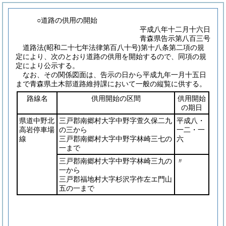
○道路の供用の開始
平成八年十二月十六日
青森県告示第八百三号
道路法
(昭和二十七年法律第百八十号)
第十八条第二項の規
定により、次のとおり道路の供用を開始するので、同項の規
定により公示する。
なお、その関係図面は、告示の日から平成九年一月十五日
まで青森県土木部道路維持課において一般の縦覧に供する。
路線名
供用開始の区間
供用開始
の期日
県道中野北
三戸郡南郷村大字中野字萱久保二九
平成八・
高岩停車場
の三から
一二・一
線
三戸郡南郷村大字中野字林崎三七の
六
一まで
三戸郡南郷村大字中野字林崎三九の
〃
一から
三戸郡福地村大字杉沢字作左エ門山
五の一まで