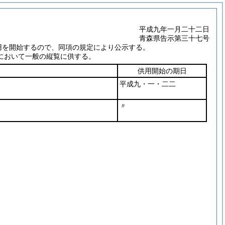
平成九年一月二十二日
青森県告示第三十七号
用を開始するので、同項の規定により公示する。
において一般の縦覧に供する。
供用開始の期日
平成九・一・二二
〃