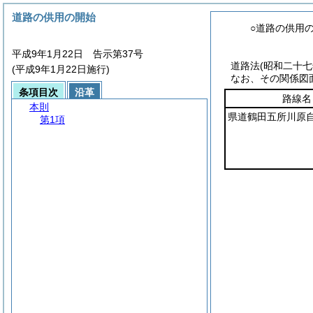
道路の供用の開始
○道路の供用
平成9年1月22日 告示第37号
道路法
(昭和二十
(平成9年1月22日施行)
なお、その関係図
条項目次
沿革
路線名
本則
県道鶴田五所川原
第1項