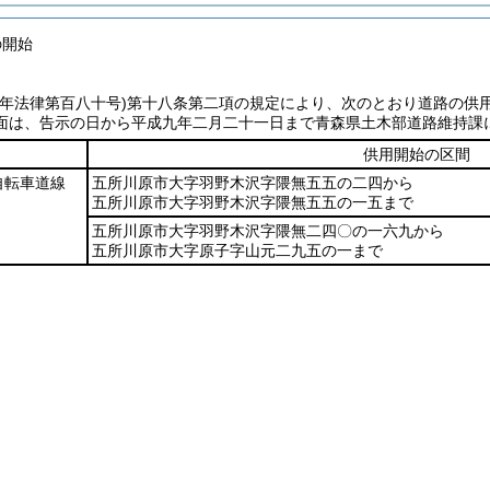
の開始
七年法律第百八十号)
第十八条第二項の規定により、次のとおり道路の供
面は、告示の日から平成九年二月二十一日まで青森県土木部道路維持課
供用開始の区間
自転車道線
五所川原市大字羽野木沢字隈無五五の二四から
五所川原市大字羽野木沢字隈無五五の一五まで
五所川原市大字羽野木沢字隈無二四〇の一六九から
五所川原市大字原子字山元二九五の一まで