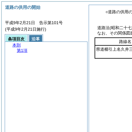
道路の供用の開始
○道路の供用
平成9年2月21日 告示第101号
道路法
(昭和二十
(平成9年2月21日施行)
なお、その関係図
条項目次
沿革
路線名
本則
県道櫛引上名久井
第1項