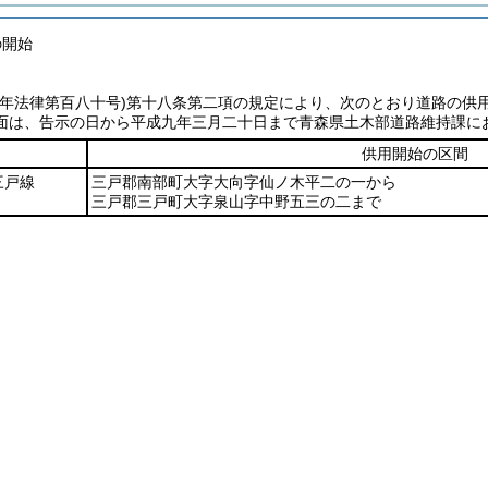
の開始
七年法律第百八十号)
第十八条第二項の規定により、次のとおり道路の供
面は、告示の日から平成九年三月二十日まで青森県土木部道路維持課に
供用開始の区間
三戸線
三戸郡南部町大字大向字仙ノ木平二の一から
三戸郡三戸町大字泉山字中野五三の二まで