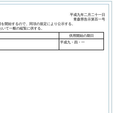
平成九年二月二十一日
青森県告示第百一号
用を開始するので、同項の規定により公示する。
おいて一般の縦覧に供する。
供用開始の期日
平成九・四・一