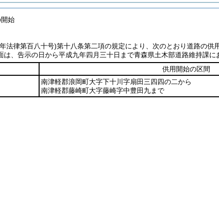
の開始
七年法律第百八十号)
第十八条第二項の規定により、次のとおり道路の供
面は、告示の日から平成九年四月三十日まで青森県土木部道路維持課に
供用開始の区間
南津軽郡浪岡町大字下十川字扇田三四四の二から
南津軽郡藤崎町大字藤崎字中豊田九まで