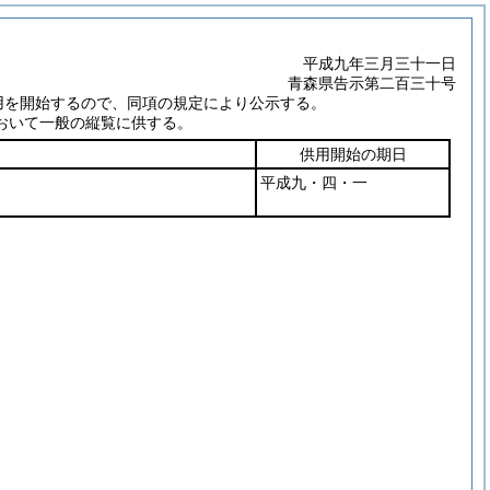
平成九年三月三十一日
青森県告示第二百三十号
用を開始するので、同項の規定により公示する。
おいて一般の縦覧に供する。
供用開始の期日
平成九・四・一