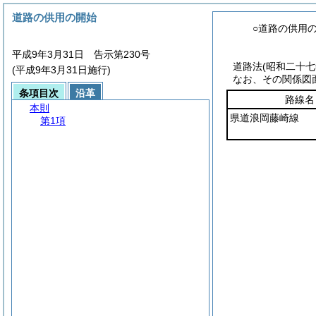
道路の供用の開始
○道路の供用
平成9年3月31日 告示第230号
道路法
(昭和二十
(平成9年3月31日施行)
なお、その関係図
条項目次
沿革
路線名
本則
県道浪岡藤崎線
第1項