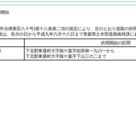
の開始
七年法律第百八十号)
第十八条第二項の規定により、次のとおり道路の供
面は、告示の日から平成九年六月十八日まで青森県土木部道路維持課に
供用開始の区間
線
下北郡東通村大字猿ケ森字稲荷林一九の一から
下北郡東通村大字猿ケ森字下山三の二まで