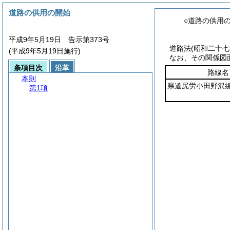
道路の供用の開始
○道路の供用
平成9年5月19日 告示第373号
道路法
(昭和二十
(平成9年5月19日施行)
なお、その関係図
条項目次
沿革
路線名
本則
県道尻労小田野沢
第1項