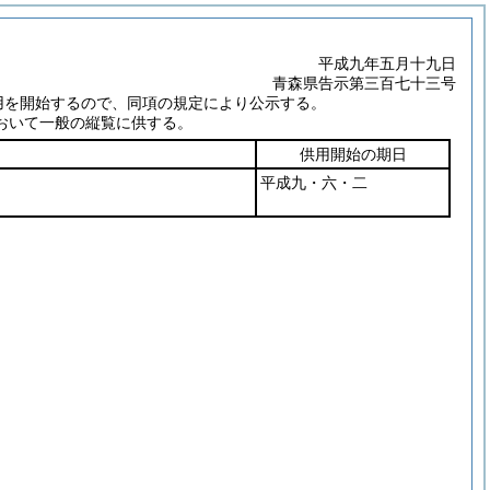
平成九年五月十九日
青森県告示第三百七十三号
用を開始するので、同項の規定により公示する。
おいて一般の縦覧に供する。
供用開始の期日
平成九・六・二