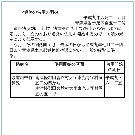
○道路の供用の開始
平成九年六月二十五日
青森県告示第四百五十二号
道路法
(昭和二十七年法律第百八十号)
第十八条第二項の規
定により、次のとおり道路の供用を開始するので、同項の規
定により公示する。
なお、その関係図面は、告示の日から平成九年七月二十四
日まで青森県土木部道路維持課において一般の縦覧に供す
る。
路線名
供用開始の区間
供用開始
の期日
県道畑中竹
南津軽郡田舎館村大字東光寺字村岡
平成九・
鼻線
五二の四から
六・二五
南津軽郡田舎館村大字東光寺字村岡
五の五まで