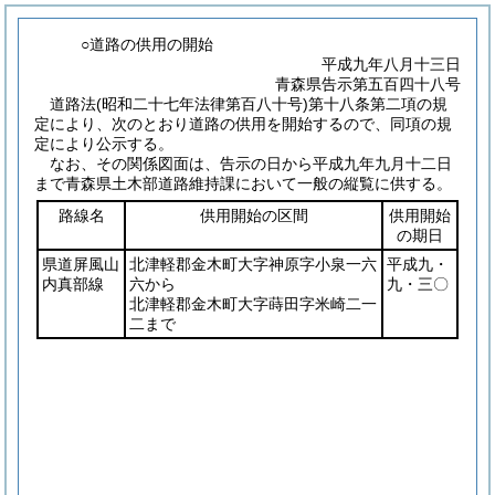
○道路の供用の開始
平成九年八月十三日
青森県告示第五百四十八号
道路法
(昭和二十七年法律第百八十号)
第十八条第二項の規
定により、次のとおり道路の供用を開始するので、同項の規
定により公示する。
なお、その関係図面は、告示の日から平成九年九月十二日
まで青森県土木部道路維持課において一般の縦覧に供する。
路線名
供用開始の区間
供用開始
の期日
県道屏風山
北津軽郡金木町大字神原字小泉一六
平成九・
内真部線
六から
九・三〇
北津軽郡金木町大字蒔田字米崎二一
二まで