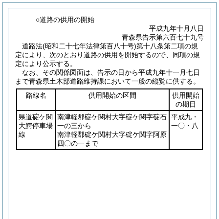
○道路の供用の開始
平成九年十月八日
青森県告示第六百七十九号
道路法
(昭和二十七年法律第百八十号)
第十八条第二項の規
定により、次のとおり道路の供用を開始するので、同項の規
定により公示する。
なお、その関係図面は、告示の日から平成九年十一月七日
まで青森県土木部道路維持課において一般の縦覧に供する。
路線名
供用開始の区間
供用開始
の期日
県道碇ケ関
南津軽郡碇ケ関村大字碇ケ関字碇石
平成九・
大鰐停車場
一の三から
一〇・八
線
南津軽郡碇ケ関村大字碇ケ関字阿原
四〇の一まで