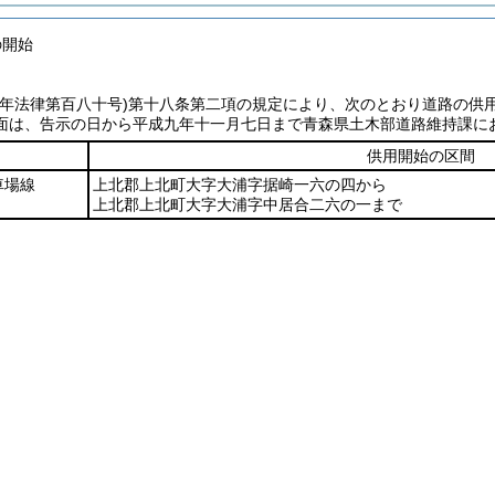
の開始
七年法律第百八十号)
第十八条第二項の規定により、次のとおり道路の供
面は、告示の日から平成九年十一月七日まで青森県土木部道路維持課に
供用開始の区間
車場線
上北郡上北町大字大浦字据崎一六の四から
上北郡上北町大字大浦字中居合二六の一まで