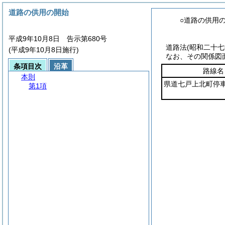
道路の供用の開始
○道路の供用
平成9年10月8日 告示第680号
道路法
(昭和二十
(平成9年10月8日施行)
なお、その関係図
条項目次
沿革
路線名
本則
県道七戸上北町停
第1項