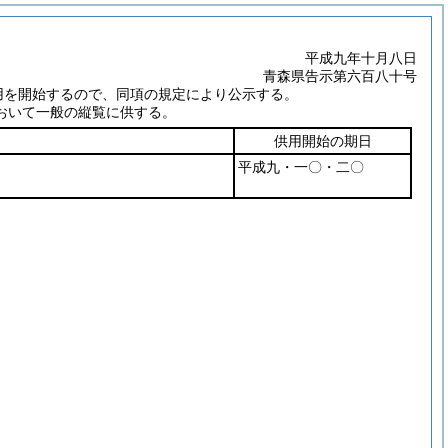
平成九年十月八日
青森県告示第六百八十号
用を開始するので、同項の規定により公示する。
おいて一般の縦覧に供する。
供用開始の期日
平成九・一〇・二〇