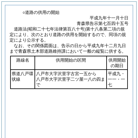
○道路の供用の開始
平成九年十一月十日
青森県告示第七百四十五号
道路法
(昭和二十七年法律第百八十号)
第十八条第二項の規
定により、次のとおり道路の供用を開始するので、同項の規
定により公示する。
なお、その関係図面は、告示の日から平成九年十二月九日
まで青森県土木部道路維持課において一般の縦覧に供する。
路線名
供用開始の区間
供用開始
の期日
県道八戸環
八戸市大字沢里字古宮一五から
平成九・
状線
八戸市大字沢里字二ツ屋一八の四ま
一一・一
で
七