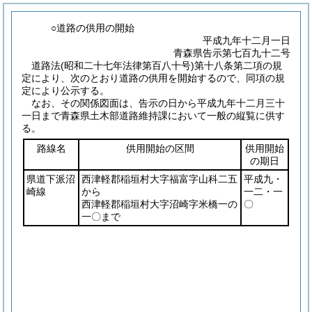
○道路の供用の開始
平成九年十二月一日
青森県告示第七百九十二号
道路法
(昭和二十七年法律第百八十号)
第十八条第二項の規
定により、次のとおり道路の供用を開始するので、同項の規
定により公示する。
なお、その関係図面は、告示の日から平成九年十二月三十
一日まで青森県土木部道路維持課において一般の縦覧に供す
る。
路線名
供用開始の区間
供用開始
の期日
県道下派沼
西津軽郡稲垣村大字福富字山科二五
平成九・
崎線
から
一二・一
西津軽郡稲垣村大字沼崎字米橋一の
〇
一〇まで