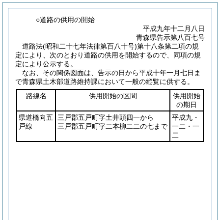
○道路の供用の開始
平成九年十二月八日
青森県告示第八百七号
道路法
(昭和二十七年法律第百八十号)
第十八条第二項の規
定により、次のとおり道路の供用を開始するので、同項の規
定により公示する。
なお、その関係図面は、告示の日から平成十年一月七日ま
で青森県土木部道路維持課において一般の縦覧に供する。
路線名
供用開始の区間
供用開始
の期日
県道橋向五
三戸郡五戸町字土井頭四一から
平成九・
戸線
三戸郡五戸町字二本柳二二の七まで
一二・一
二