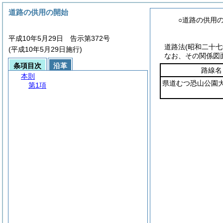
道路の供用の開始
○道路の供用
平成10年5月29日 告示第372号
道路法
(昭和二十
(平成10年5月29日施行)
なお、その関係図
条項目次
沿革
路線名
本則
県道むつ恐山公園
第1項