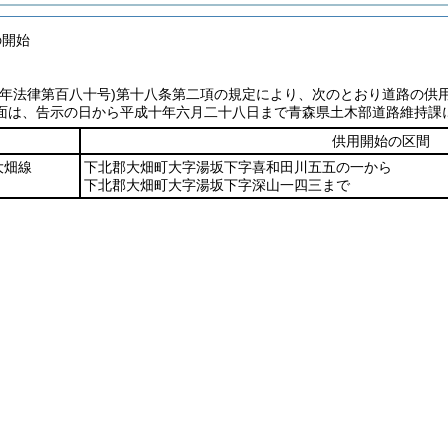
の開始
七年法律第百八十号)
第十八条第二項の規定により、次のとおり道路の供
面は、告示の日から平成十年六月二十八日まで青森県土木部道路維持課
供用開始の区間
大畑線
下北郡大畑町大字湯坂下字喜和田川五五の一から
下北郡大畑町大字湯坂下字深山一四三まで