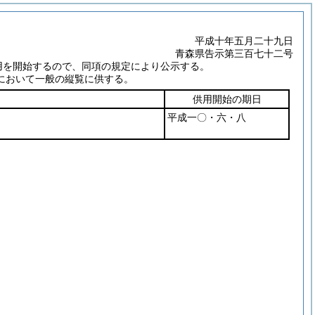
平成十年五月二十九日
青森県告示第三百七十二号
用を開始するので、同項の規定により公示する。
において一般の縦覧に供する。
供用開始の期日
平成一〇・六・八