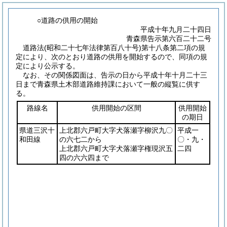
○道路の供用の開始
平成十年九月二十四日
青森県告示第六百二十二号
道路法
(昭和二十七年法律第百八十号)
第十八条第二項の規
定により、次のとおり道路の供用を開始するので、同項の規
定により公示する。
なお、その関係図面は、告示の日から平成十年十月二十三
日まで青森県土木部道路維持課において一般の縦覧に供す
る。
路線名
供用開始の区間
供用開始
の期日
県道三沢十
上北郡六戸町大字犬落瀬字柳沢九〇
平成一
和田線
の六七二から
〇・九・
上北郡六戸町大字犬落瀬字権現沢五
二四
四の六六四まで