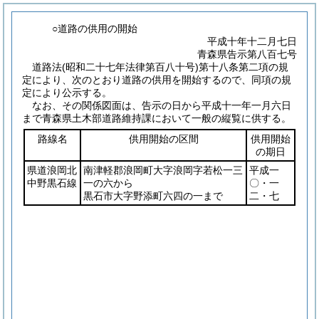
○道路の供用の開始
平成十年十二月七日
青森県告示第八百七号
道路法
(昭和二十七年法律第百八十号)
第十八条第二項の規
定により、次のとおり道路の供用を開始するので、同項の規
定により公示する。
なお、その関係図面は、告示の日から平成十一年一月六日
まで青森県土木部道路維持課において一般の縦覧に供する。
路線名
供用開始の区間
供用開始
の期日
県道浪岡北
南津軽郡浪岡町大字浪岡字若松一三
平成一
中野黒石線
一の六から
〇・一
黒石市大字野添町六四の一まで
二・七