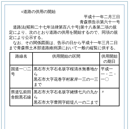
○道路の供用の開始
平成十一年二月三日
青森県告示第六十一号
道路法
(昭和二十七年法律第百八十号)
第十八条第二項の規
定により、次のとおり道路の供用を開始するので、同項の規
定により公示する。
なお、その関係図面は、告示の日から平成十一年三月二日
まで青森県土木部道路維持課において一般の縦覧に供する。
路線名
供用開始の区間
供用開始
の期日
国道一〇二
黒石市大字石名坂字桜清水無番地か
平成一
号
ら
一・二・
黒石市大字花巻字村家岸一三の一三
一〇
まで
県道弘前田
黒石市大字石名坂字姥懐七六の九か
〃
舎館黒石線
ら
黒石市大字豊岡字鎧堤八一の二まで