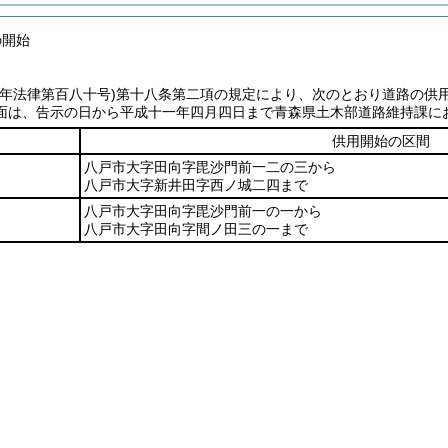
の開始
七年法律第百八十号)
第十八条第二項の規定により、次のとおり道路の供
面は、告示の日から平成十一年四月四日まで青森県土木部道路維持課に
供用開始の区間
八戸市大字田向字毘沙門前一二の三から
八戸市大字新井田字西ノ城二四まで
八戸市大字田向字毘沙門前一の一から
八戸市大字田向字間ノ田三の一まで