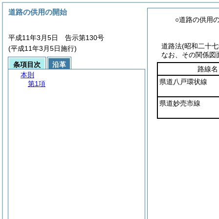
道路の供用の開始
○道路の供用
平成11年3月5日 告示第130号
道路法
(昭和二十
(平成11年3月5日施行)
なお、その関係図
条項目次
沿革
路線名
本則
県道八戸環状線
第1項
県道妙売市線