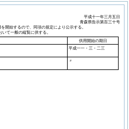
平成十一年三月五日
青森県告示第百三十号
用を開始するので、同項の規定により公示する。
おいて一般の縦覧に供する。
供用開始の期日
平成一一・三・二三
〃